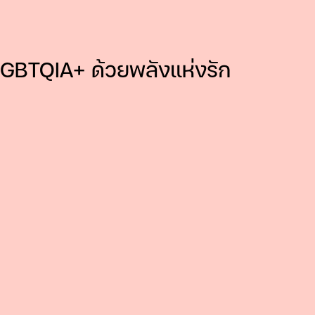
ว LGBTQIA+ ด้วยพลังแห่งรัก